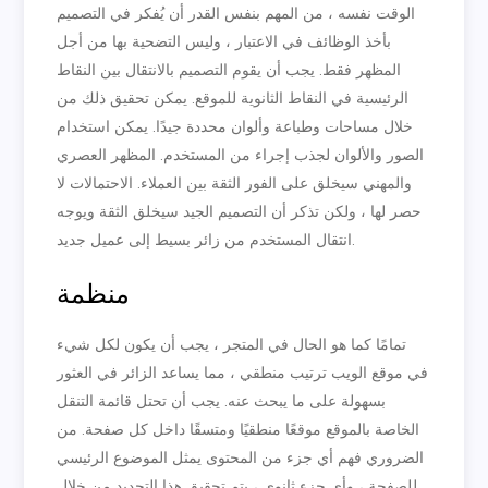
الوقت نفسه ، من المهم بنفس القدر أن يُفكر في التصميم
بأخذ الوظائف في الاعتبار ، وليس التضحية بها من أجل
المظهر فقط. يجب أن يقوم التصميم بالانتقال بين النقاط
الرئيسية في النقاط الثانوية للموقع. يمكن تحقيق ذلك من
خلال مساحات وطباعة وألوان محددة جيدًا. يمكن استخدام
الصور والألوان لجذب إجراء من المستخدم. المظهر العصري
والمهني سيخلق على الفور الثقة بين العملاء. الاحتمالات لا
حصر لها ، ولكن تذكر أن التصميم الجيد سيخلق الثقة ويوجه
انتقال المستخدم من زائر بسيط إلى عميل جديد.
منظمة
تمامًا كما هو الحال في المتجر ، يجب أن يكون لكل شيء
في موقع الويب ترتيب منطقي ، مما يساعد الزائر في العثور
بسهولة على ما يبحث عنه. يجب أن تحتل قائمة التنقل
الخاصة بالموقع موقعًا منطقيًا ومتسقًا داخل كل صفحة. من
الضروري فهم أي جزء من المحتوى يمثل الموضوع الرئيسي
للصفحة ، وأي جزء ثانوي ، يتم تحقيق هذا التحديد من خلال