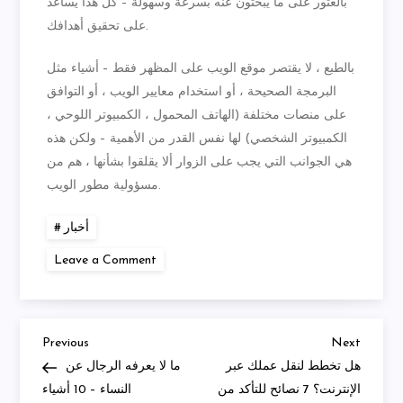
بالعثور على ما يبحثون عنه بسرعة وسهولة – كل هذا يساعد
على تحقيق أهدافك.
بالطبع ، لا يقتصر موقع الويب على المظهر فقط – أشياء مثل
البرمجة الصحيحة ، أو استخدام معايير الويب ، أو التوافق
على منصات مختلفة (الهاتف المحمول ، الكمبيوتر اللوحي ،
الكمبيوتر الشخصي) لها نفس القدر من الأهمية – ولكن هذه
هي الجوانب التي يجب على الزوار ألا يقلقوا بشأنها ، هم من
مسؤولية مطور الويب.
أخبار
on
Leave a Comment
لماذا
تصميم
الموقع
مهم
جدا؟
Previous
Next
Post
Previous
Next
Post
Post
هل تخطط لنقل عملك عبر
ما لا يعرفه الرجال عن
navigation
الإنترنت؟ 7 نصائح للتأكد من
النساء – 10 أشياء